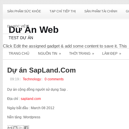
SẢN PHẨM SỨC KHỎE
TẠP CHÍ TIẾP THỊ
SẢN PHẨM TÀI CHÍNH
G
DU HỌC VIỆT
Dự Án Web
TEST DỰ ÁN
Click Edit the assigned gadget & add some content to save it. This
content will not display & only required for this widget to register wit
TRANG CHỦ
NGUỒN TIN
»
THỜI TRANG
»
LÀM ĐẸP
»
your Blog. View screenshot below for reference.
Diet
Dự án SapLand.Com
09:19
Technology
0 comments
Dự án cộng đồng người sử dụng Sap .
Địa chỉ :
sapland.com
Ngày bắt đầu : March 08 2012
Nền tảng :Wordpress
_E_Commerce