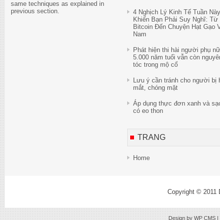
same techniques as explained in
previous section.
4 Nghịch Lý Kinh Tế Tuần Nà
Khiến Bạn Phải Suy Nghĩ: Từ
Bitcoin Đến Chuyện Hạt Gạo V
Nam
Phát hiện thi hài người phụ n
5.000 năm tuổi vẫn còn nguyê
tóc trong mộ cổ
Lưu ý cần tránh cho người bị 
mắt, chóng mặt
Áp dụng thực đơn xanh và sạ
có eo thon
TRANG
Home
Copyright © 2011
Design by
WP CMS
|