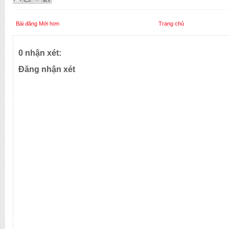
Blogger
E-commerce
Bài đăng Mới hơn
Trang chủ
EDU
Responsive
Shopping cart
Technology
0 nhận xét:
Template
Thuong Hieu Web
Đăng nhận xét
Shop Old