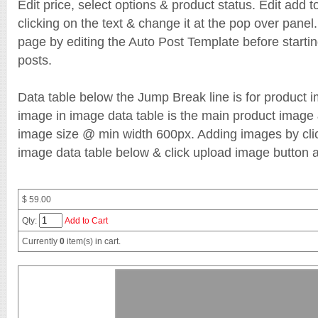
Edit price, select options & product status. Edit add to
Blogger
clicking on the text & change it at the pop over pane
E-commerce
EDU
page by editing the Auto Post Template before startin
Responsive
Shopping cart
posts.
Technology
Template
Thuong Hieu Web
Data table below the Jump Break line is for product i
image in image data table is the main product image &
Shop Old
image size @ min width 600px. Adding images by clic
image data table below & click upload image button a
$ 59.00
Qty:
Add to Cart
Currently
0
item(s) in cart.