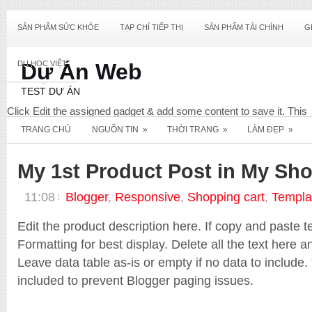
SẢN PHẨM SỨC KHỎE
TẠP CHÍ TIẾP THỊ
SẢN PHẨM TÀI CHÍNH
G
DU HỌC VIỆT
Dự Án Web
TEST DỰ ÁN
Click Edit the assigned gadget & add some content to save it. This
content will not display & only required for this widget to register wit
TRANG CHỦ
NGUỒN TIN
»
THỜI TRANG
»
LÀM ĐẸP
»
your Blog. View screenshot below for reference.
Diet
My 1st Product Post in My Sh
11:08
Blogger
,
Responsive
,
Shopping cart
,
Templa
Edit the product description here. If copy and paste
Formatting for best display. Delete all the text here a
Leave data table as-is or empty if no data to include.
included to prevent Blogger paging issues.
_E_Commerce