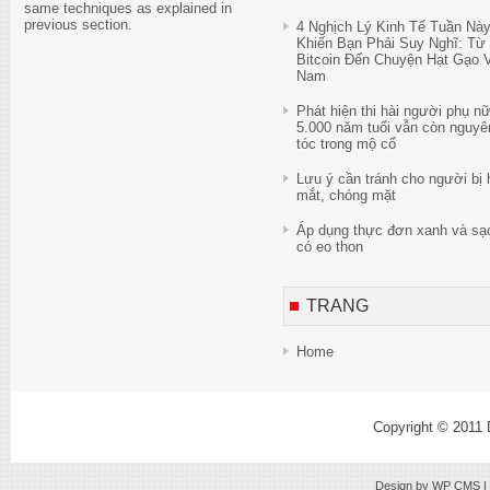
same techniques as explained in
previous section.
4 Nghịch Lý Kinh Tế Tuần Nà
Khiến Bạn Phải Suy Nghĩ: Từ
Bitcoin Đến Chuyện Hạt Gạo V
Nam
Phát hiện thi hài người phụ n
5.000 năm tuổi vẫn còn nguyê
tóc trong mộ cổ
Lưu ý cần tránh cho người bị 
mắt, chóng mặt
Áp dụng thực đơn xanh và sạ
có eo thon
TRANG
Home
Copyright © 2011
Design by
WP CMS
|