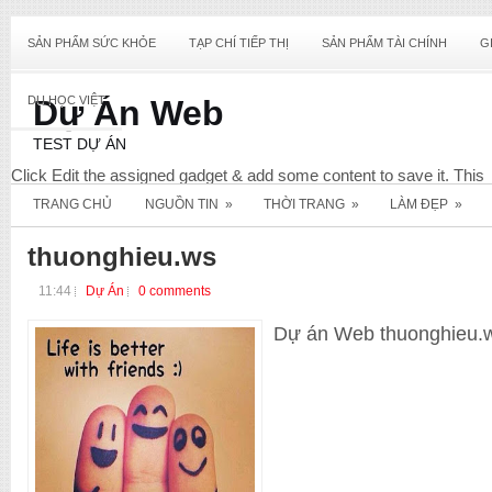
SẢN PHẨM SỨC KHỎE
TẠP CHÍ TIẾP THỊ
SẢN PHẨM TÀI CHÍNH
G
DU HỌC VIỆT
Dự Án Web
TEST DỰ ÁN
Click Edit the assigned gadget & add some content to save it. This
content will not display & only required for this widget to register wit
TRANG CHỦ
NGUỒN TIN
»
THỜI TRANG
»
LÀM ĐẸP
»
your Blog. View screenshot below for reference.
Diet
thuonghieu.ws
11:44
Dự Án
0 comments
Dự án Web thuonghieu.ws
_E_Commerce