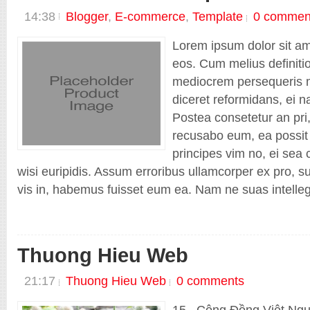
14:38
Blogger
,
E-commerce
,
Template
0 commen
Lorem ipsum dolor sit ame
eos. Cum melius definiti
Shop New
mediocrem persequeris m
diceret reformidans, ei n
Postea consetetur an pri,
recusabo eum, ea possit 
principes vim no, ei sea 
wisi euripidis. Assum erroribus ullamcorper ex pro,
vis in, habemus fuisset eum ea. Nam ne suas intellege
Thuong Hieu Web
21:17
Thuong Hieu Web
0 comments
15 Cộng Đồng Việt Nguo