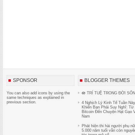
SPONSOR
BLOGGER THEMES
You can also add icons by using the
🪷 TRÍ TUỆ TRONG ĐỜI SỐ
same techniques as explained in
previous section.
4 Nghịch Lý Kinh Tế Tuần Nà
Khiến Bạn Phải Suy Nghĩ: Từ
Bitcoin Đến Chuyện Hạt Gạo V
Nam
Phát hiện thi hài người phụ n
5.000 năm tuổi vẫn còn nguyê
tóc trong mộ cổ