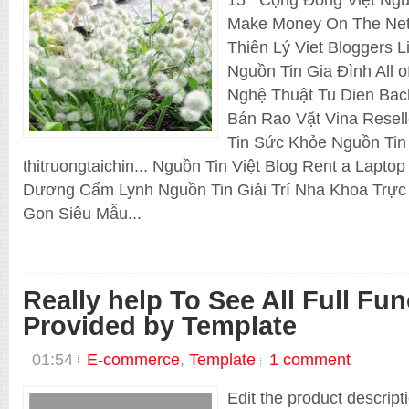
Make Money On The Net
Thiên Lý Viet Bloggers 
Nguồn Tin Gia Đình All 
Nghệ Thuật Tu Dien Ba
Bán Rao Vặt Vina Resel
Grab Original Theme Download Files
Tin Sức Khỏe Nguồn Tin
thitruongtaichin... Nguồn Tin Việt Blog Rent a Lapt
Dương Cẩm Lynh Nguồn Tin Giải Trí Nha Khoa Trực 
No Coding. No Programming Needed.
Gon Siêu Mẫu...
Main Projects
_nguontinviet
Really help To See All Full Fun
Provided by Template
01:54
E-commerce
,
Template
1 comment
Edit the product descript