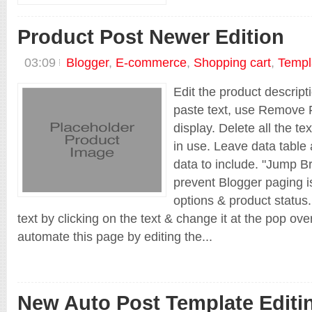
Blogger
E-commerce
Product Post Newer Edition
EDU
Responsive
Shopping cart
03:09
Blogger
,
E-commerce
,
Shopping cart
,
Templ
Technology
Template
Edit the product descript
Thuong Hieu Web
paste text, use Remove F
Shop Old
display. Delete all the te
in use. Leave data table 
data to include. "Jump Br
prevent Blogger paging is
options & product status.
text by clicking on the text & change it at the pop ov
automate this page by editing the...
New Auto Post Template Editin