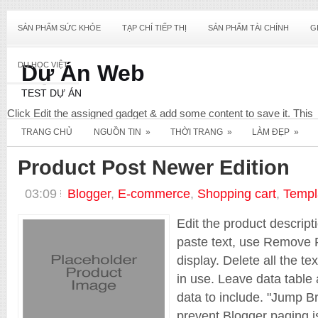
SẢN PHẨM SỨC KHỎE
TẠP CHÍ TIẾP THỊ
SẢN PHẨM TÀI CHÍNH
G
DU HỌC VIỆT
Dự Án Web
TEST DỰ ÁN
Click Edit the assigned gadget & add some content to save it. This
content will not display & only required for this widget to register wit
TRANG CHỦ
NGUỒN TIN
»
THỜI TRANG
»
LÀM ĐẸP
»
your Blog. View screenshot below for reference.
Diet
Product Post Newer Edition
03:09
Blogger
,
E-commerce
,
Shopping cart
,
Templ
Edit the product descript
paste text, use Remove F
display. Delete all the te
in use. Leave data table 
data to include. "Jump Br
_E_Commerce
prevent Blogger paging is