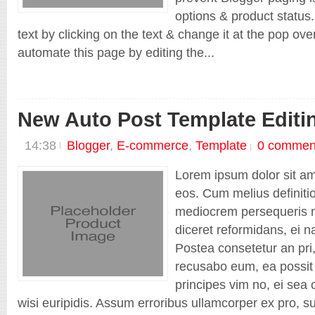
Blogger
options & product status.
E-commerce
text by clicking on the text & change it at the pop ov
EDU
Responsive
automate this page by editing the...
Shopping cart
Technology
Template
Thuong Hieu Web
New Auto Post Template Editin
Shop Old
14:38
Blogger
,
E-commerce
,
Template
0 commen
Lorem ipsum dolor sit ame
eos. Cum melius definiti
mediocrem persequeris m
diceret reformidans, ei n
Postea consetetur an pri,
recusabo eum, ea possit 
principes vim no, ei sea 
wisi euripidis. Assum erroribus ullamcorper ex pro,